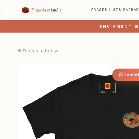
Tot queda
en família
FRASES I MÉS BARBAR
ENVIAMENT G
Torna a la botiga
Descob