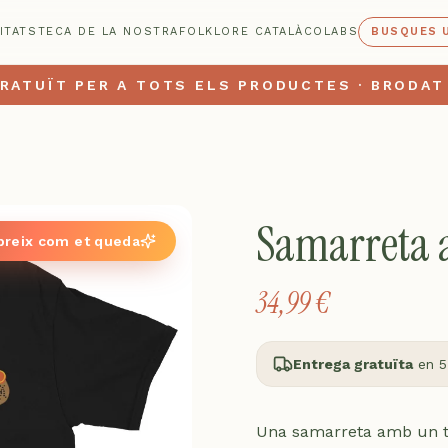
ITATS
TECA DE LA NOSTRA
FOLKLORE CATALÀ
COLABS
BUSQUES 
RATUÏT PER A TOTS ELS PRODUCTES · BRODAT
Samarreta a
reix com et queda
34,99 €
Entrega gratuïta
en 5
Una samarreta amb un tor