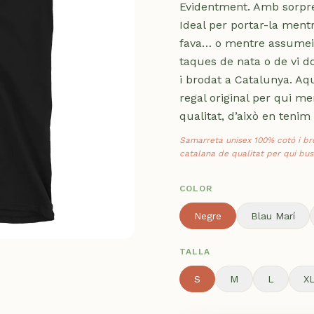
Evidentment. Amb sorpres
Ideal per portar-la mentr
fava… o mentre assumeixe
taques de nata o de vi d
i brodat a Catalunya. Aq
regal original per qui m
qualitat, d’això en tenim 
Samarreta unisex 100% cotó i bro
catalana de qualitat per qui bus
COLOR
Negre
Blau Marí
TALLA
S
M
L
X