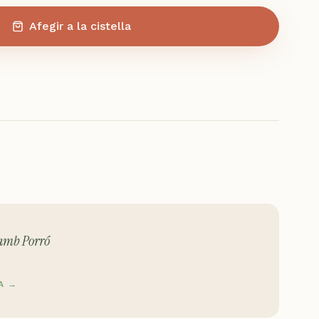
Afegir a la cistella
amb Porró
A →