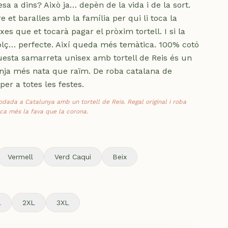
a a dins? Això ja… depèn de la vida i de la sort.
e et baralles amb la família per qui li toca la
s que et tocarà pagar el pròxim tortell. I si la
olç… perfecte. Així queda més temàtica. 100% cotó
uesta samarreta unisex amb tortell de Reis és un
enja més nata que raïm. De roba catalana de
per a totes les festes.
dada a Catalunya amb un tortell de Reis. Regal original i roba
ca més la fava que la corona.
Vermell
Verd Caqui
Beix
L
2XL
3XL