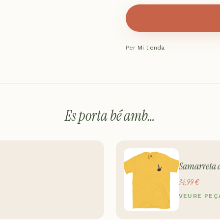
Per
Mi tienda
Es porta bé amb…
Samarreta 
34,99 €
VEURE PEÇ