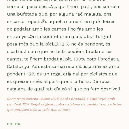
semblar poca cosa.Als qui l’hem patit, ens sembla
una bufetada que, per alguna raó malalta, ens
encanta repetir.És aquell moment en què deixes
de pedalar amb les cames i ho fas amb les
entranyes.On la suor et crema als ulls i l’orgull
pesa més que la bici.El 12 % no és pendent, és
cicatriu.I com que no te la podíem brodar a les
cames, te l’hem brodat al pit. 100% cotó i brodat a
Catalunya. Aquesta samarreta ciclista unisex amb
pendent 12% és un regal original per ciclistes que
es queixen més al port que a la feina. De roba
catalana de qualitat, d’això sí que en fem desnivell.
Samarreta ciclista unisex 100% cotó i brodada a Catalunya amb
pendent 12%. Regal original i roba catalana de qualitat per ciclistes
que pateixen més al sofa que al port.
COLOR