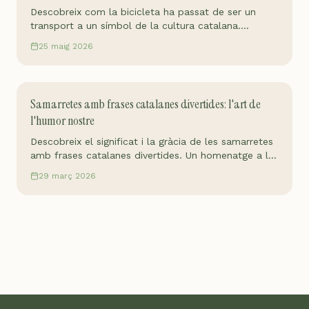
Descobreix com la bicicleta ha passat de ser un
transport a un símbol de la cultura catalana.
Consells, rutes i el sentiment de pedalar per casa
25 maig 2026
nostra.
Samarretes amb frases catalanes divertides: l'art de
l'humor nostre
Descobreix el significat i la gràcia de les samarretes
amb frases catalanes divertides. Un homenatge a la
nostra identitat amb un toc d'humor genuí.
29 març 2026