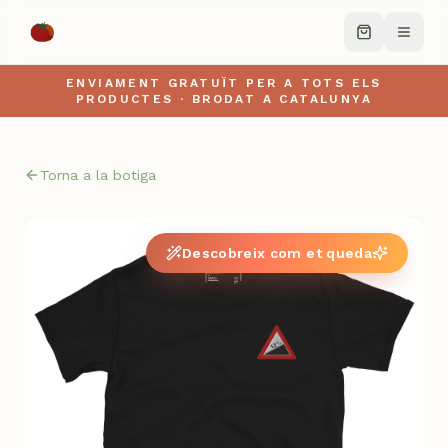
ENVIAMENT GRATUÏT PER A TOTS ELS
PRODUCTES · BRODAT A CATALUNYA
Torna a la botiga
Descobreix com et queda