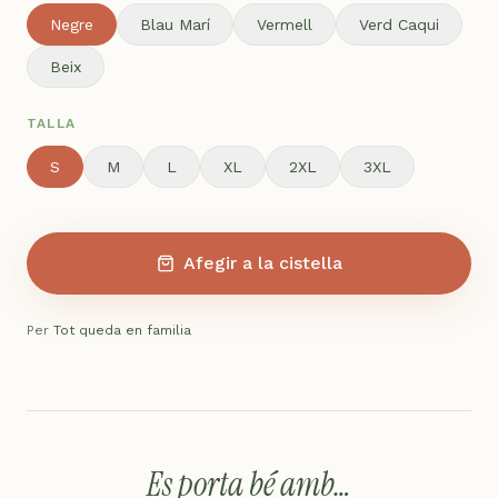
Negre
Blau Marí
Vermell
Verd Caqui
Beix
TALLA
S
M
L
XL
2XL
3XL
Afegir a la cistella
Per
Tot queda en familia
Es porta bé amb…