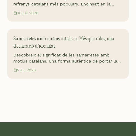
refranys catalans més populars. Endinsa't en la
nostra cultura amb Tot Queda en Família!
30 jul. 2026
Samarretes amb motius catalans: Més que roba, una
declaració d'identitat
Descobreix el significat de les samarretes amb
motius catalans. Una forma autèntica de portar la
nostra cultura i tradicions arreu. Fes la teva tria!
5 jul. 2026