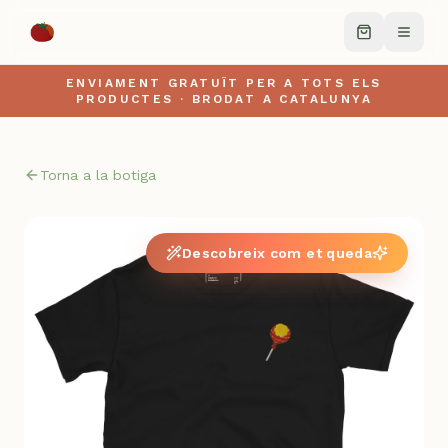
ENVIAMENT GRATUÏT PER A TOTS ELS
PRODUCTES · BRODAT A CATALUNYA
Torna a la botiga
Descobreix com et queda