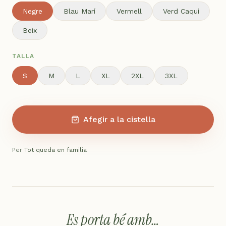
Negre
Blau Marí
Vermell
Verd Caqui
Beix
TALLA
S
M
L
XL
2XL
3XL
Afegir a la cistella
Per
Tot queda en familia
Es porta bé amb…