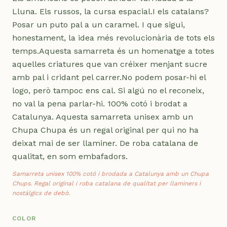
Lluna. Els russos, la cursa espacial.I els catalans?
Posar un puto pal a un caramel. I que sigui,
honestament, la idea més revolucionària de tots els
temps.Aquesta samarreta és un homenatge a totes
aquelles criatures que van créixer menjant sucre
amb pal i cridant pel carrer.No podem posar-hi el
logo, però tampoc ens cal. Si algú no el reconeix,
no val la pena parlar-hi. 100% cotó i brodat a
Catalunya. Aquesta samarreta unisex amb un
Chupa Chupa és un regal original per qui no ha
deixat mai de ser llaminer. De roba catalana de
qualitat, en som embafadors.
Samarreta unisex 100% cotó i brodada a Catalunya amb un Chupa
Chups. Regal original i roba catalana de qualitat per llaminers i
nostàlgics de debò.
COLOR